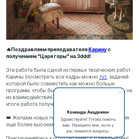
🔥Поздравляем преподавателя
Карину
с
получением "Царя горы" на 3ddd!
Эта работа была одной из первых творческих работ
Карины (посмотреть все кадры можно
тут
, задачей
которой было совместить как можно больше
программ, чтобы быстро их освоить и посмотреть на
их взаимодействие. Наша команда считает, что в
итоге работа получилась круче референса!
Команда Академии
👑 Желаем новых побед, вдохновения и покорения
Здравствуйте! Готова помочь
ещё более высоких вершин!
вам. Напишите мне, если у
вас появятся вопросы.
Присоединяйтесь к поздравлению в комментариях!