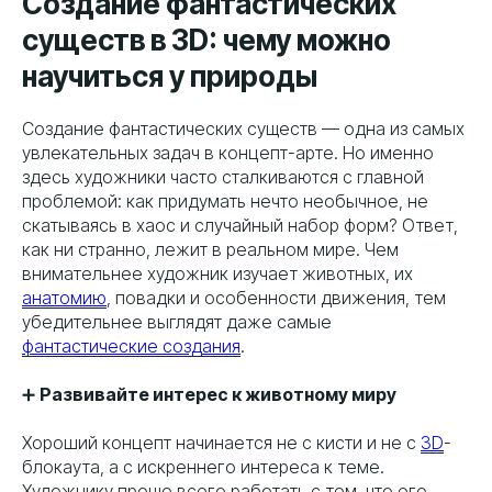
Создание фантастических
существ в 3D: чему можно
научиться у природы
Создание фантастических существ — одна из самых
увлекательных задач в концепт-арте. Но именно
здесь художники часто сталкиваются с главной
проблемой: как придумать нечто необычное, не
скатываясь в хаос и случайный набор форм? Ответ,
как ни странно, лежит в реальном мире. Чем
внимательнее художник изучает животных, их
анатомию
, повадки и особенности движения, тем
убедительнее выглядят даже самые
фантастические создания
.
➕
Развивайте интерес к животному миру
Хороший концепт начинается не с кисти и не с
3D
-
блокаута, а с искреннего интереса к теме.
Художнику проще всего работать с тем, что его